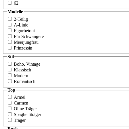
62
Modelle
2-Teilig
A-Linie
Figurbetont
Für Schwangere
Meer­jungfrau
Prinzessin
Stil
Boho, Vintage
Klassisch
Modern
Romantisch
Top
Ärmel
Carmen
Ohne Träger
Spaghettiträger
Träger
Rock