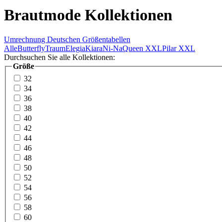
Brautmode Kollektionen
Umrechnung Deutschen Größentabellen
Alle
Butterfly
Traum
Elegia
Kiara
Ni-Na
Queen XXL
Pilar XXL
Durchsuchen Sie alle Kollektionen:
Größe
32
34
36
38
40
42
44
46
48
50
52
54
56
58
60