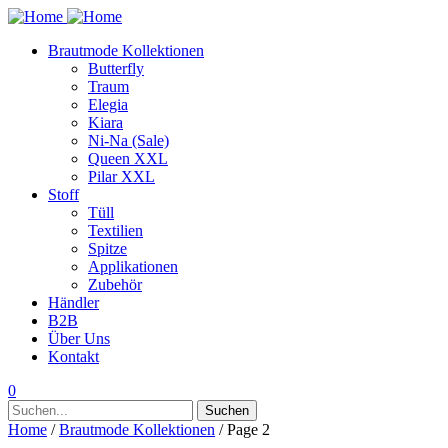
Brautmode Kollektionen
Butterfly
Traum
Elegia
Kiara
Ni-Na (Sale)
Queen XXL
Pilar XXL
Stoff
Tüll
Textilien
Spitze
Applikationen
Zubehör
Händler
B2B
Über Uns
Kontakt
0
Suchen
Suchen
nach:
Home
/
Brautmode Kollektionen
/ Page 2