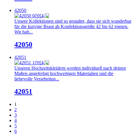
42050
Unsere Kollektionen sind so gestaltet, dass sie sich wunderbar
für die kurvige Braut ab Konfektionsgröße 42 bis 62 eignen.
Wir hab...
42050
42051
Unseren Hochzeitskleidern werden individuell nach deinen
Maßen angefertigt hochwertigen Materialien und die
liebevolle Verarbeitun...
42051
1
2
3
4
5
6