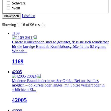
Schwarz
Weiß
Löschen
Anwenden
Showing 1–16 of 96 results
1169
Unsere Kollektionen sind so gestaltet, dass sie sich wunderbar
für die kurvige Braut ab Konfektionsgröße 42 bis 62 eignen.
Wir hab...
1169
42005
Moderne Brautkleider in großer Größe. Bei uns ist alles
möglich – ob kurzes oder langes, mit Spitze verziert oder in
schlichtem El...
42005
42006