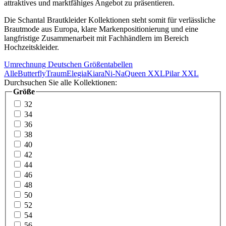
attraktives und marktfähiges Angebot zu präsentieren.
Die Schantal Brautkleider Kollektionen steht somit für verlässliche
Brautmode aus Europa, klare Markenpositionierung und eine
langfristige Zusammenarbeit mit Fachhändlern im Bereich
Hochzeitskleider.
Umrechnung Deutschen Größentabellen
Alle
Butterfly
Traum
Elegia
Kiara
Ni-Na
Queen XXL
Pilar XXL
Durchsuchen Sie alle Kollektionen:
Größe
32
34
36
38
40
42
44
46
48
50
52
54
56