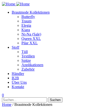
Brautmode Kollektionen
Butterfly
Traum
Elegia
Kiara
Ni-Na (Sale)
Queen XXL
Pilar XXL
Stoff
Tüll
Textilien
Spitze
Applikationen
Zubehör
Händler
B2B
Über Uns
Kontakt
0
Suchen
Suchen
nach:
Home
/ Brautmode Kollektionen