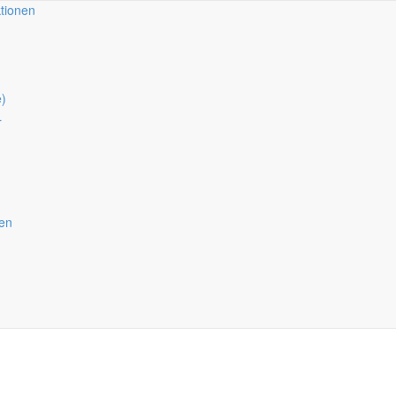
tionen
e)
L
nen