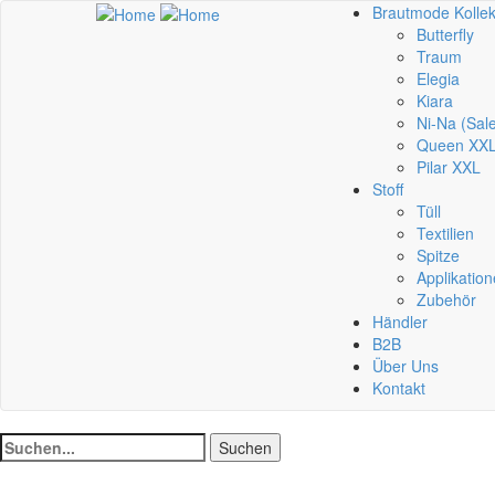
Brautmode Kollek
Butterfly
Traum
Elegia
Kiara
Ni-Na (Sal
Queen XX
Pilar XXL
Stoff
Tüll
Textilien
Spitze
Applikatio
Zubehör
Händler
B2B
Über Uns
Kontakt
Suchen
Suchen
nach: