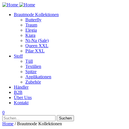
Brautmode Kollektionen
Butterfly
Traum
Elegia
Kiara
Ni-Na (Sale)
Queen XXL
Pilar XXL
Stoff
Tüll
Textilien
Spitze
Applikationen
Zubehör
Händler
B2B
Über Uns
Kontakt
0
Suchen
Suchen
nach:
Home
/ Brautmode Kollektionen