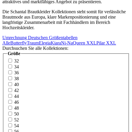
attraktives und marktfähiges Angebot zu präsentieren.
Die Schantal Brautkleider Kollektionen steht somit für verlässliche
Brautmode aus Europa, klare Markenpositionierung und eine
langfristige Zusammenarbeit mit Fachhändlern im Bereich
Hochzeitskleider.
Umrechnung Deutschen Größentabellen
Alle
Butterfly
Traum
Elegia
Kiara
Ni-Na
Queen XXL
Pilar XXL
Durchsuchen Sie alle Kollektionen:
Größe
32
34
36
38
40
42
44
46
48
50
52
54
56