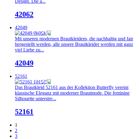
Design. Die a...
42062
42049
Mit unseren modernen Brautkleidern, die nachhaltig und fair
hergestellt werden, alle unsere Brautkleider werden mit ganz
viel Liebe zu...
42049
52161
Das Brautkleid 52161 aus der Kollektion Butterfly vereint
klassische Eleganz mit moderner Brautmode. Die feminine
Silhouette unterstre...
52161
1
2
3