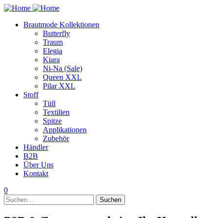
Brautmode Kollektionen
Butterfly
Traum
Elegia
Kiara
Ni-Na (Sale)
Queen XXL
Pilar XXL
Stoff
Tüll
Textilien
Spitze
Applikationen
Zubehör
Händler
B2B
Über Uns
Kontakt
0
Suchen
Suchen
nach: