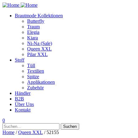
Brautmode Kollektionen
Butterfly
Traum
Elegia
Kiara
Ni-Na (Sale)
Queen XXL
Pilar XXL
Stoff
Tüll
Textilien
Spitze
Applikationen
Zubehör
Händler
B2B
Über Uns
Kontakt
0
Suchen
Suchen
nach:
Home
/
Queen XXL
/ 52155