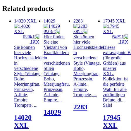
Related products
14020 XXL
14029
2283
17945 XXL
Hier finden
Sie können
Sie eine
hier viele
Sie können
Vielzahl von
Hochzeitskleider
Dieses
hier viele
Brautkleidern
in
extravagante B
Hochzeitskleider
in
verschiedene
(für große
in
verschiedenen
Style (Vintage,
Größen) aus
verschiedene
Stilen
Boho,
unserer
Style (Vintage,
(Vintage,
Meerjungfrau,
XXL-
Boho,
Boho,
Prinzessin,
Kollektion ist
Meerjungfrau,
Meerjungfrau,
A-linie,
die perfekte
Prinzessin,
Prinzessin,
Empire,
Wahl für alle
A-linie,
A-Linie,
Trompete, ...
zukünftigen
Empire,
Empire,...
Bräute, di...
Trompete, ...
Sale!
2283
14029
14020
17945
XXL
XXL