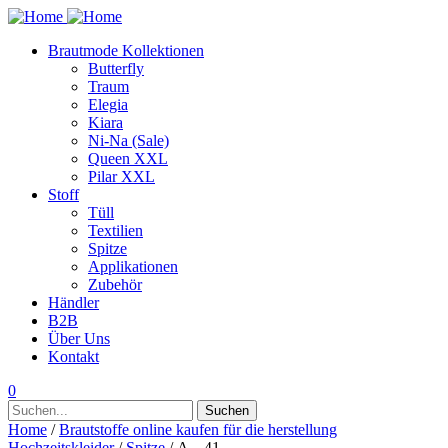
Brautmode Kollektionen
Butterfly
Traum
Elegia
Kiara
Ni-Na (Sale)
Queen XXL
Pilar XXL
Stoff
Tüll
Textilien
Spitze
Applikationen
Zubehör
Händler
B2B
Über Uns
Kontakt
0
Suchen
Suchen
nach:
Home
/
Brautstoffe online kaufen für die herstellung
Hochzeitskleider
/
Spitze
/ A – 41