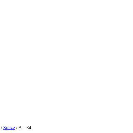
/
Spitze
/ A – 34