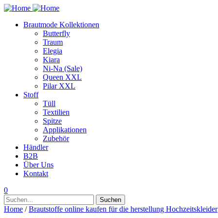
Brautmode Kollektionen
Butterfly
Traum
Elegia
Kiara
Ni-Na (Sale)
Queen XXL
Pilar XXL
Stoff
Tüll
Textilien
Spitze
Applikationen
Zubehör
Händler
B2B
Über Uns
Kontakt
0
Suchen
Suchen
nach:
Home
/
Brautstoffe online kaufen für die herstellung Hochzeitskleider