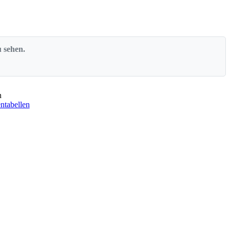
u sehen.
n
tabellen