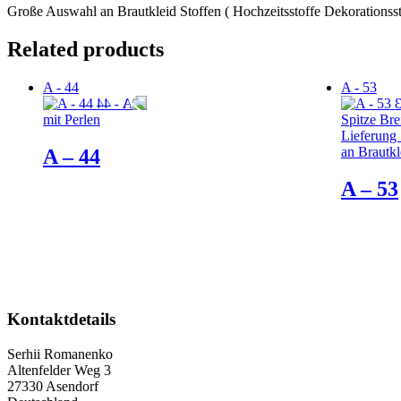
Große Auswahl an Brautkleid Stoffen ( Hochzeitsstoffe Dekorationssto
Related products
A - 44
A - 53
mit Perlen
Spitze Bre
Lieferung
an Brautkl
A – 44
A – 53
Kontaktdetails
Serhii Romanenko
Altenfelder Weg 3
27330 Asendorf