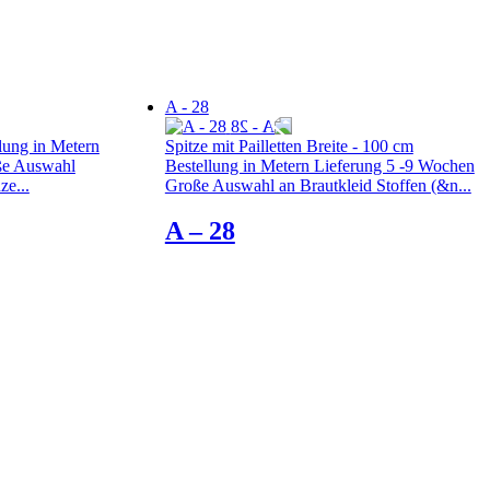
A - 28
lung in Metern
Spitze mit Pailletten Breite - 100 cm
ße Auswahl
Bestellung in Metern Lieferung 5 -9 Wochen
ze...
Große Auswahl an Brautkleid Stoffen (&n...
A – 28