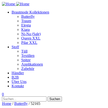
Brautmode Kollektionen
Butterfly
Traum
Elegia
Kiara
Ni-Na (Sale)
Queen XXL
Pilar XXL
Stoff
Tüll
Textilien
Spitze
Applikationen
Zubehör
Händler
B2B
Über Uns
Kontakt
0
Suchen
Suchen
nach:
Home
/
Butterfly
/ 52165