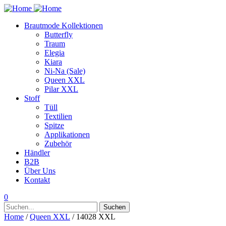
Brautmode Kollektionen
Butterfly
Traum
Elegia
Kiara
Ni-Na (Sale)
Queen XXL
Pilar XXL
Stoff
Tüll
Textilien
Spitze
Applikationen
Zubehör
Händler
B2B
Über Uns
Kontakt
0
Suchen
Suchen
nach:
Home
/
Queen XXL
/ 14028 XXL