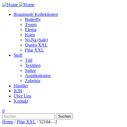
Brautmode Kollektionen
Butterfly
Traum
Elegia
Kiara
Ni-Na (Sale)
Queen XXL
Pilar XXL
Stoff
Tüll
Textilien
Spitze
Applikationen
Zubehör
Händler
B2B
Über Uns
Kontakt
0
Suchen
Suchen
nach:
Home
/
Pilar XXL
/ 52104 – 2