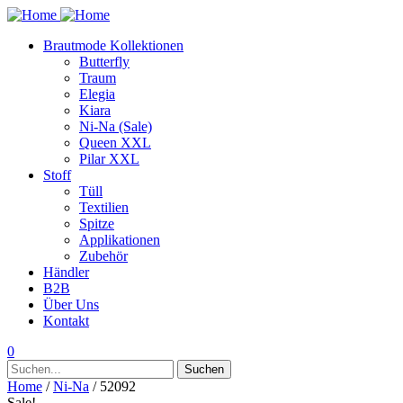
Brautmode Kollektionen
Butterfly
Traum
Elegia
Kiara
Ni-Na (Sale)
Queen XXL
Pilar XXL
Stoff
Tüll
Textilien
Spitze
Applikationen
Zubehör
Händler
B2B
Über Uns
Kontakt
0
Suchen
Suchen
nach:
Home
/
Ni-Na
/ 52092
Sale!