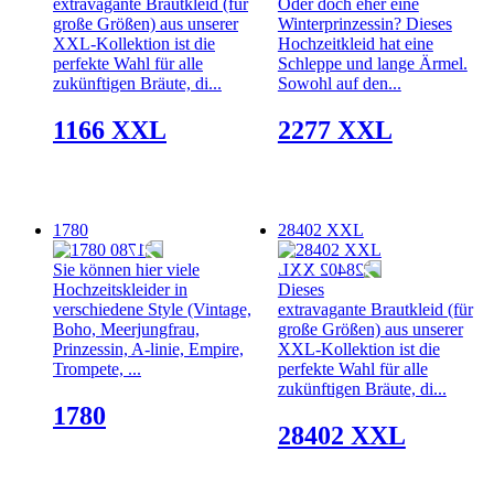
extravagante Brautkleid (für
Oder doch eher eine
große Größen) aus unserer
Winterprinzessin? Dieses
XXL-Kollektion ist die
Hochzeitkleid hat eine
perfekte Wahl für alle
Schleppe und lange Ärmel.
zukünftigen Bräute, di...
Sowohl auf den...
1166 XXL
2277 XXL
1780
28402 XXL
Sie können hier viele
Hochzeitskleider in
Dieses
verschiedene Style (Vintage,
extravagante Brautkleid (für
Boho, Meerjungfrau,
große Größen) aus unserer
Prinzessin, A-linie, Empire,
XXL-Kollektion ist die
Trompete, ...
perfekte Wahl für alle
zukünftigen Bräute, di...
1780
28402 XXL