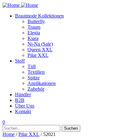
Brautmode Kollektionen
Butterfly
Traum
Elegia
Kiara
Ni-Na (Sale)
Queen XXL
Pilar XXL
Stoff
Tüll
Textilien
Spitze
Applikationen
Zubehör
Händler
B2B
Über Uns
Kontakt
0
Suchen
Suchen
nach:
Home
/
Pilar XXL
/ 52021