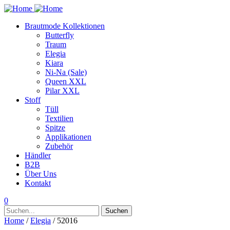
Brautmode Kollektionen
Butterfly
Traum
Elegia
Kiara
Ni-Na (Sale)
Queen XXL
Pilar XXL
Stoff
Tüll
Textilien
Spitze
Applikationen
Zubehör
Händler
B2B
Über Uns
Kontakt
0
Suchen
Suchen
nach:
Home
/
Elegia
/ 52016