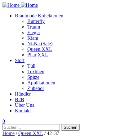
Brautmode Kollektionen
Butterfly
Traum
Elegia
Kiara
Ni-Na (Sale)
Queen XXL
Pilar XXL
Stoff
Tüll
Textilien
Spitze
Applikationen
Zubehör
Händler
B2B
Über Uns
Kontakt
0
Suchen
Suchen
nach:
Home
/
Queen XXL
/ 42137