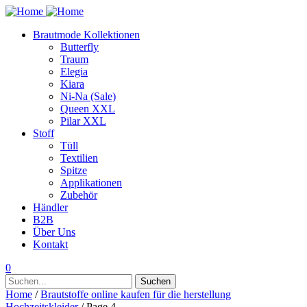
Brautmode Kollektionen
Butterfly
Traum
Elegia
Kiara
Ni-Na (Sale)
Queen XXL
Pilar XXL
Stoff
Tüll
Textilien
Spitze
Applikationen
Zubehör
Händler
B2B
Über Uns
Kontakt
0
Suchen
Suchen
nach:
Home
/
Brautstoffe online kaufen für die herstellung
Hochzeitskleider
/ Page 4