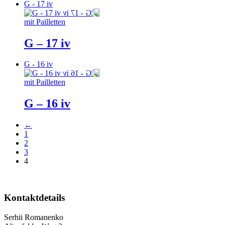
G - 17 iv
mit Pailletten
G – 17 iv
G - 16 iv
mit Pailletten
G – 16 iv
←
1
2
3
4
Kontaktdetails
Serhii Romanenko