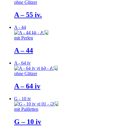
ohne Glitzer
A – 55 iv.
A - 44
mit Perlen
A – 44
A - 64 iv
ohne Glitzer
A – 64 iv
G - 10 iv
mit Pailletten
G – 10 iv