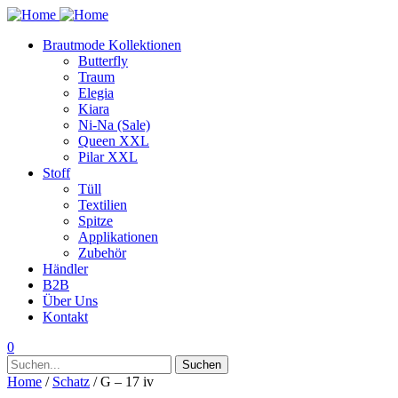
Brautmode Kollektionen
Butterfly
Traum
Elegia
Kiara
Ni-Na (Sale)
Queen XXL
Pilar XXL
Stoff
Tüll
Textilien
Spitze
Applikationen
Zubehör
Händler
B2B
Über Uns
Kontakt
0
Suchen
Suchen
nach:
Home
/
Schatz
/ G – 17 iv