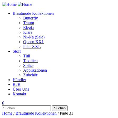
Brautmode Kollektionen
Butterfly
Traum
Elegia
Kiara
Ni-Na (Sale)
Queen XXL
Pilar XXL
Stoff
Tüll
Textilien
Spitze
Applikationen
Zubehör
Händler
B2B
Über Uns
Kontakt
0
Suchen
Suchen
nach:
Home
/
Brautmode Kollektionen
/ Page 31