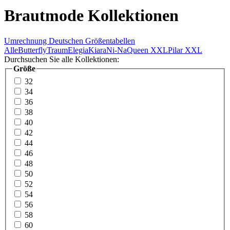
Brautmode Kollektionen
Umrechnung Deutschen Größentabellen
Alle
Butterfly
Traum
Elegia
Kiara
Ni-Na
Queen XXL
Pilar XXL
Durchsuchen Sie alle Kollektionen:
Größe
32
34
36
38
40
42
44
46
48
50
52
54
56
58
60