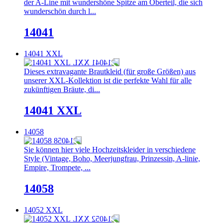
der A-Line mit wundershöne Spitze am Oberteil, die sich
wunderschön durch l...
14041
14041 XXL
Dieses extravagante Brautkleid (für große Größen) aus
unserer XXL-Kollektion ist die perfekte Wahl für alle
zukünftigen Bräute, di...
14041 XXL
14058
Sie können hier viele Hochzeitskleider in verschiedene
Style (Vintage, Boho, Meerjungfrau, Prinzessin, A-linie,
Empire, Trompete, ...
14058
14052 XXL