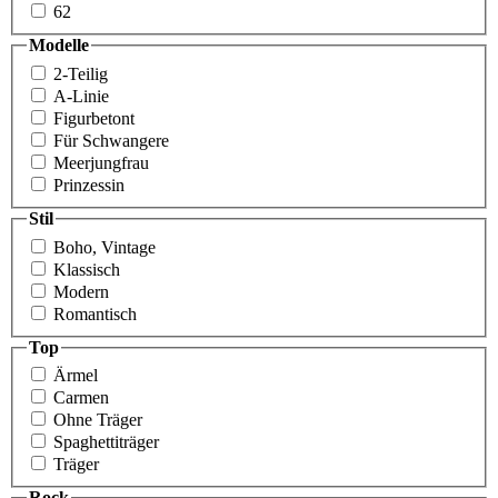
62
Modelle
2-Teilig
A-Linie
Figurbetont
Für Schwangere
Meer­jungfrau
Prinzessin
Stil
Boho, Vintage
Klassisch
Modern
Romantisch
Top
Ärmel
Carmen
Ohne Träger
Spaghettiträger
Träger
Rock