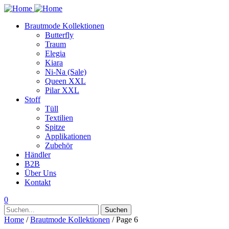
Brautmode Kollektionen
Butterfly
Traum
Elegia
Kiara
Ni-Na (Sale)
Queen XXL
Pilar XXL
Stoff
Tüll
Textilien
Spitze
Applikationen
Zubehör
Händler
B2B
Über Uns
Kontakt
0
Suchen
Suchen
nach:
Home
/
Brautmode Kollektionen
/ Page 6