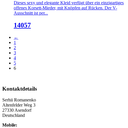
Dieses sexy und elegante Kleid verfügt über ein einzigartiges
offenes Korsett-Mieder, mit Knöpfen auf Rücken. Der V-
Ausschnitt ist per...
14057
←
1
2
3
4
5
6
Kontaktdetails
Serhii Romanenko
Altenfelder Weg 3
27330 Asendorf
Deutschland
Mobile: