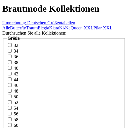
Brautmode Kollektionen
Umrechnung Deutschen Größentabellen
Alle
Butterfly
Traum
Elegia
Kiara
Ni-Na
Queen XXL
Pilar XXL
Durchsuchen Sie alle Kollektionen:
Größe
32
34
36
38
40
42
44
46
48
50
52
54
56
58
60