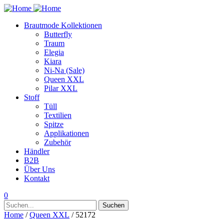
Brautmode Kollektionen
Butterfly
Traum
Elegia
Kiara
Ni-Na (Sale)
Queen XXL
Pilar XXL
Stoff
Tüll
Textilien
Spitze
Applikationen
Zubehör
Händler
B2B
Über Uns
Kontakt
0
Suchen
Suchen
nach:
Home
/
Queen XXL
/ 52172