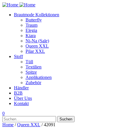
Brautmode Kollektionen
Butterfly
Traum
Elegia
Kiara
Ni-Na (Sale)
Queen XXL
Pilar XXL
Stoff
Tüll
Textilien
Spitze
Applikationen
Zubehör
Händler
B2B
Über Uns
Kontakt
0
Suchen
Suchen
nach:
Home
/
Queen XXL
/ 42091