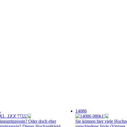
L
14086
ingsprinzessin? Oder doch eher
Sie können hier viele Hochze
rprinzessin? Dieses Hochzeitkleid
verschiedene Style (Vintage