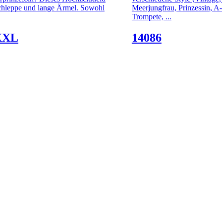
Schleppe und lange Ärmel. Sowohl
Meerjungfrau, Prinzessin, A-
Trompete, ...
XXL
14086