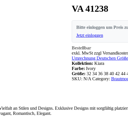
VA 41238
Bitte einloggen um Preis z
Jetzt einloggen
Bestellbar
exkl. MwSt zzgl Versandkoste
Umrechnung Deutschen Größen
Kollektion:
Kiara
Farbe:
Ivory
Größe:
32
34
36
38
40
42
44
SKU:
N/A
Category:
Brautmod
ielfalt an Stilen und Designs. Exklusive Designs mit sorgfältig platzi
vagant, Romantisch, Elegant.