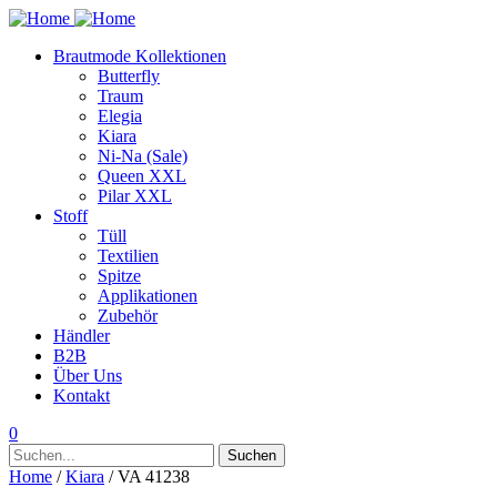
Brautmode Kollektionen
Butterfly
Traum
Elegia
Kiara
Ni-Na (Sale)
Queen XXL
Pilar XXL
Stoff
Tüll
Textilien
Spitze
Applikationen
Zubehör
Händler
B2B
Über Uns
Kontakt
0
Suchen
Suchen
nach:
Home
/
Kiara
/ VA 41238