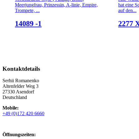
Meerjungfrau, Prinzessin, A-linie, Empire,
hat eine 
Trompete, ...
auf den...
14089 -1
2277 
Kontaktdetails
Serhii Romanenko
Altenfelder Weg 3
27330 Asendorf
Deutschland
Mobile:
+49 (0)172 420 6660
Öffnungszeiten: