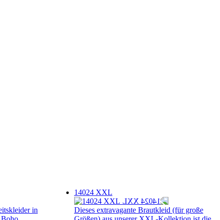
14024 XXL
itskleider in
Dieses extravagante Brautkleid (für große
, Boho,
Größen) aus unserer XXL-Kollektion ist die