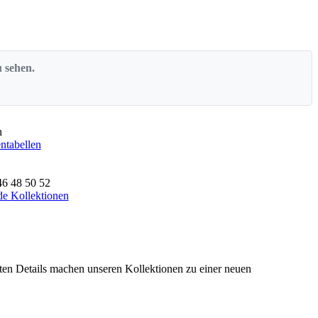
u sehen.
n
tabellen
46
48
50
52
e Kollektionen
erten Details machen unseren Kollektionen zu einer neuen