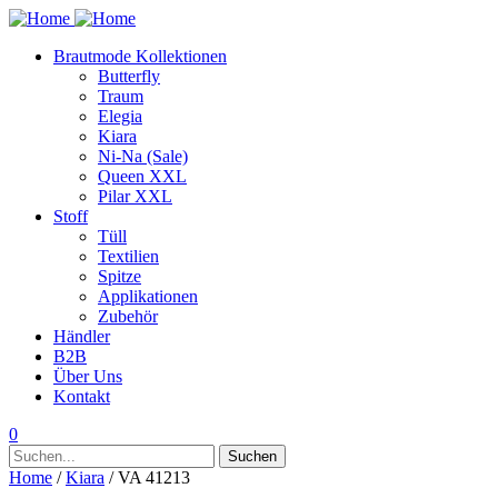
Brautmode Kollektionen
Butterfly
Traum
Elegia
Kiara
Ni-Na (Sale)
Queen XXL
Pilar XXL
Stoff
Tüll
Textilien
Spitze
Applikationen
Zubehör
Händler
B2B
Über Uns
Kontakt
0
Suchen
Suchen
nach:
Home
/
Kiara
/ VA 41213