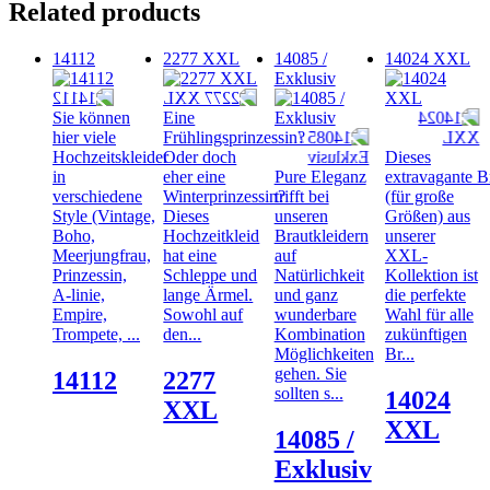
Related products
14112
2277 XXL
14085 /
14024 XXL
Exklusiv
Sie können
Eine
hier viele
Frühlingsprinzessin?
Hochzeitskleider
Oder doch
Dieses
in
eher eine
Pure Eleganz
extravagante B
verschiedene
Winterprinzessin?
trifft bei
(für große
Style (Vintage,
Dieses
unseren
Größen) aus
Boho,
Hochzeitkleid
Brautkleidern
unserer
Meerjungfrau,
hat eine
auf
XXL-
Prinzessin,
Schleppe und
Natürlichkeit
Kollektion ist
A-linie,
lange Ärmel.
und ganz
die perfekte
Empire,
Sowohl auf
wunderbare
Wahl für alle
Trompete, ...
den...
Kombination
zukünftigen
Möglichkeiten
Br...
gehen. Sie
14112
2277
sollten s...
14024
XXL
XXL
14085 /
Exklusiv