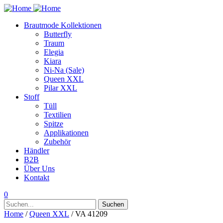
Brautmode Kollektionen
Butterfly
Traum
Elegia
Kiara
Ni-Na (Sale)
Queen XXL
Pilar XXL
Stoff
Tüll
Textilien
Spitze
Applikationen
Zubehör
Händler
B2B
Über Uns
Kontakt
0
Suchen
Suchen
nach:
Home
/
Queen XXL
/ VA 41209