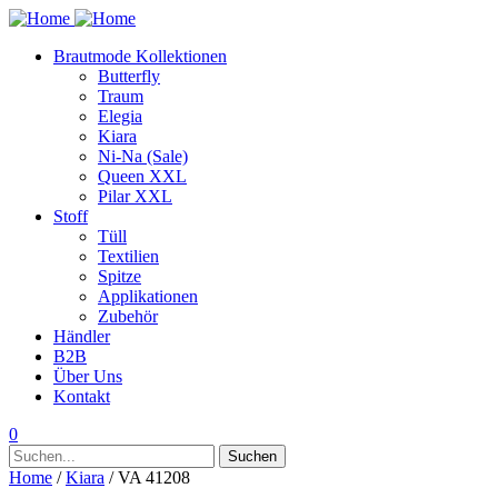
Brautmode Kollektionen
Butterfly
Traum
Elegia
Kiara
Ni-Na (Sale)
Queen XXL
Pilar XXL
Stoff
Tüll
Textilien
Spitze
Applikationen
Zubehör
Händler
B2B
Über Uns
Kontakt
0
Suchen
Suchen
nach:
Home
/
Kiara
/ VA 41208