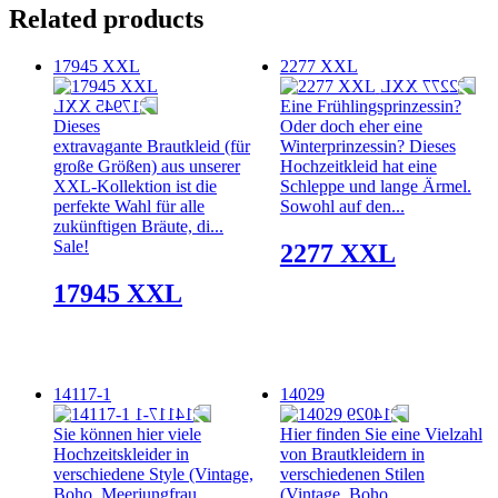
Related products
17945 XXL
2277 XXL
Eine Frühlingsprinzessin?
Dieses
Oder doch eher eine
extravagante Brautkleid (für
Winterprinzessin? Dieses
große Größen) aus unserer
Hochzeitkleid hat eine
XXL-Kollektion ist die
Schleppe und lange Ärmel.
perfekte Wahl für alle
Sowohl auf den...
zukünftigen Bräute, di...
Sale!
2277 XXL
17945 XXL
14117-1
14029
Sie können hier viele
Hier finden Sie eine Vielzahl
Hochzeitskleider in
von Brautkleidern in
verschiedene Style (Vintage,
verschiedenen Stilen
Boho, Meerjungfrau,
(Vintage, Boho,