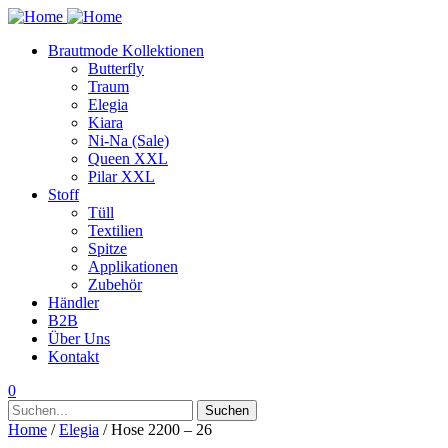
Brautmode Kollektionen
Butterfly
Traum
Elegia
Kiara
Ni-Na (Sale)
Queen XXL
Pilar XXL
Stoff
Tüll
Textilien
Spitze
Applikationen
Zubehör
Händler
B2B
Über Uns
Kontakt
0
Suchen
Suchen
nach:
Home
/
Elegia
/ Hose 2200 – 26