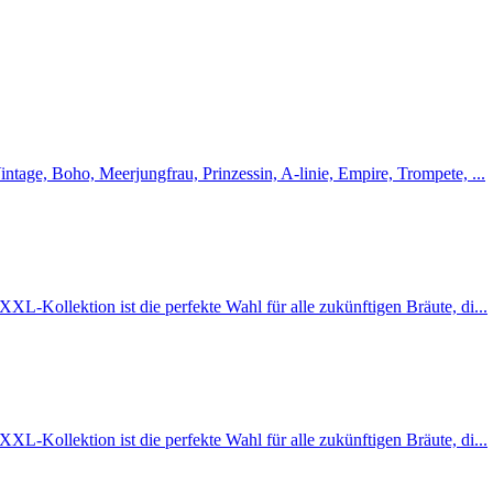
intage, Boho, Meerjungfrau, Prinzessin, A-linie, Empire, Trompete, ...
XL-Kollektion ist die perfekte Wahl für alle zukünftigen Bräute, di...
XL-Kollektion ist die perfekte Wahl für alle zukünftigen Bräute, di...