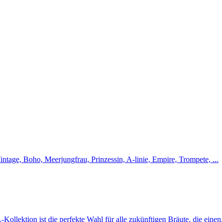
intage, Boho, Meerjungfrau, Prinzessin, A-linie, Empire, Trompete, ...
Kollektion ist die perfekte Wahl für alle zukünftigen Bräute, die einen.