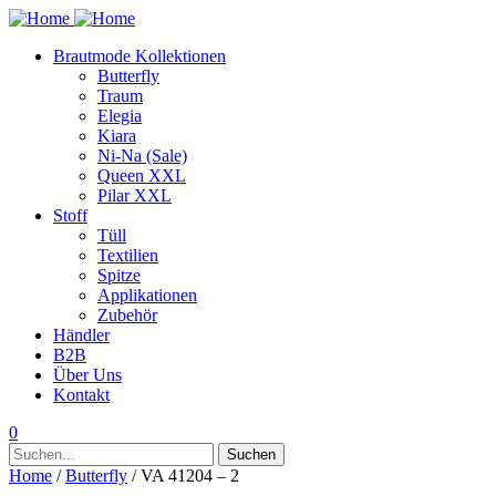
Brautmode Kollektionen
Butterfly
Traum
Elegia
Kiara
Ni-Na (Sale)
Queen XXL
Pilar XXL
Stoff
Tüll
Textilien
Spitze
Applikationen
Zubehör
Händler
B2B
Über Uns
Kontakt
0
Suchen
Suchen
nach:
Home
/
Butterfly
/ VA 41204 – 2