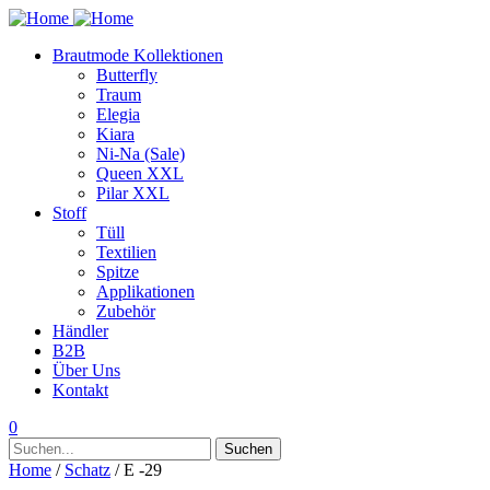
Brautmode Kollektionen
Butterfly
Traum
Elegia
Kiara
Ni-Na (Sale)
Queen XXL
Pilar XXL
Stoff
Tüll
Textilien
Spitze
Applikationen
Zubehör
Händler
B2B
Über Uns
Kontakt
0
Suchen
Suchen
nach:
Home
/
Schatz
/ E -29