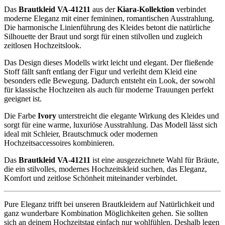
Das
Brautkleid VA-41211
aus der
Kiara-Kollektion
verbindet
moderne Eleganz mit einer femininen, romantischen Ausstrahlung.
Die harmonische Linienführung des Kleides betont die natürliche
Silhouette der Braut und sorgt für einen stilvollen und zugleich
zeitlosen Hochzeitslook.
Das Design dieses Modells wirkt leicht und elegant. Der fließende
Stoff fällt sanft entlang der Figur und verleiht dem Kleid eine
besonders edle Bewegung. Dadurch entsteht ein Look, der sowohl
für klassische Hochzeiten als auch für moderne Trauungen perfekt
geeignet ist.
Die Farbe
Ivory
unterstreicht die elegante Wirkung des Kleides und
sorgt für eine warme, luxuriöse Ausstrahlung. Das Modell lässt sich
ideal mit Schleier, Brautschmuck oder modernen
Hochzeitsaccessoires kombinieren.
Das
Brautkleid VA-41211
ist eine ausgezeichnete Wahl für Bräute,
die ein stilvolles, modernes Hochzeitskleid suchen, das Eleganz,
Komfort und zeitlose Schönheit miteinander verbindet.
Pure Eleganz trifft bei unseren Brautkleidern auf Natürlichkeit und
ganz wunderbare Kombination Möglichkeiten gehen. Sie sollten
sich an deinem Hochzeitstag einfach nur wohlfühlen. Deshalb legen