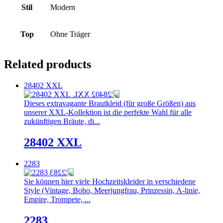
Stil
Modern
Top
Ohne Träger
Related products
28402 XXL
Dieses extravagante Brautkleid (für große Größen) aus
unserer XXL-Kollektion ist die perfekte Wahl für alle
zukünftigen Bräute, di...
28402 XXL
2283
Sie können hier viele Hochzeitskleider in verschiedene
Style (Vintage, Boho, Meerjungfrau, Prinzessin, A-linie,
Empire, Trompete, ...
2283