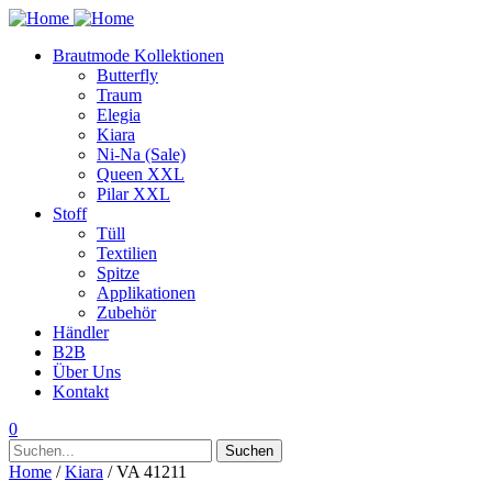
Brautmode Kollektionen
Butterfly
Traum
Elegia
Kiara
Ni-Na (Sale)
Queen XXL
Pilar XXL
Stoff
Tüll
Textilien
Spitze
Applikationen
Zubehör
Händler
B2B
Über Uns
Kontakt
0
Suchen
Suchen
nach:
Home
/
Kiara
/ VA 41211