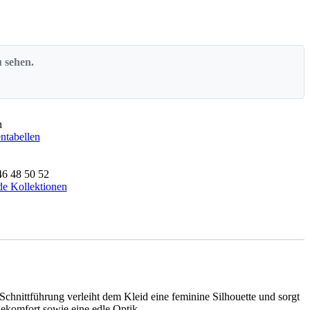
u sehen.
n
tabellen
46
48
50
52
e Kollektionen
chnittführung verleiht dem Kleid eine feminine Silhouette und sorgt
gekomfort sowie eine edle Optik.