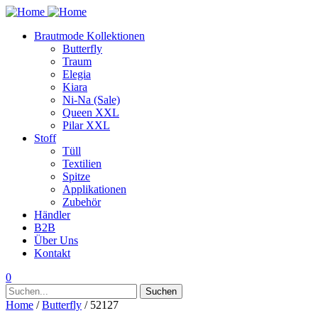
Brautmode Kollektionen
Butterfly
Traum
Elegia
Kiara
Ni-Na (Sale)
Queen XXL
Pilar XXL
Stoff
Tüll
Textilien
Spitze
Applikationen
Zubehör
Händler
B2B
Über Uns
Kontakt
0
Suchen
Suchen
nach:
Home
/
Butterfly
/ 52127