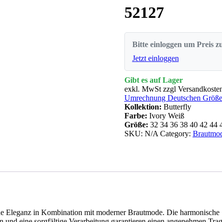
52127
Bitte einloggen um Preis z
Jetzt einloggen
Gibt es auf Lager
exkl. MwSt zzgl Versandkoste
Umrechnung Deutschen Größen
Kollektion:
Butterfly
Farbe:
Ivory Weiß
Größe:
32
34
36
38
40
42
44
SKU:
N/A
Category:
Brautmod
sche Eleganz in Kombination mit moderner Brautmode. Die harmonische S
en und eine sorgfältige Verarbeitung garantieren einen angenehmen Tra