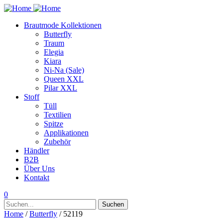
Brautmode Kollektionen
Butterfly
Traum
Elegia
Kiara
Ni-Na (Sale)
Queen XXL
Pilar XXL
Stoff
Tüll
Textilien
Spitze
Applikationen
Zubehör
Händler
B2B
Über Uns
Kontakt
0
Suchen
Suchen
nach:
Home
/
Butterfly
/ 52119