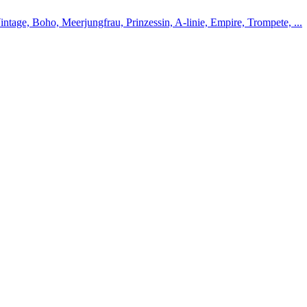
intage, Boho, Meerjungfrau, Prinzessin, A-linie, Empire, Trompete, ...