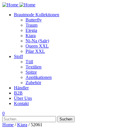
Brautmode Kollektionen
Butterfly
Traum
Elegia
Kiara
Ni-Na (Sale)
Queen XXL
Pilar XXL
Stoff
Tüll
Textilien
Spitze
Applikationen
Zubehör
Händler
B2B
Über Uns
Kontakt
0
Suchen
Suchen
nach:
Home
/
Kiara
/ 52061