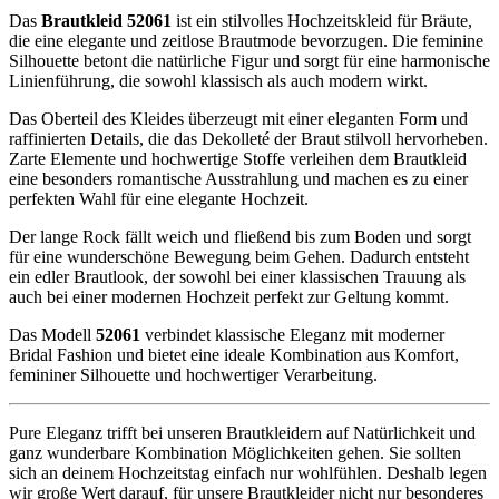
Das
Brautkleid 52061
ist ein stilvolles Hochzeitskleid für Bräute,
die eine elegante und zeitlose Brautmode bevorzugen. Die feminine
Silhouette betont die natürliche Figur und sorgt für eine harmonische
Linienführung, die sowohl klassisch als auch modern wirkt.
Das Oberteil des Kleides überzeugt mit einer eleganten Form und
raffinierten Details, die das Dekolleté der Braut stilvoll hervorheben.
Zarte Elemente und hochwertige Stoffe verleihen dem Brautkleid
eine besonders romantische Ausstrahlung und machen es zu einer
perfekten Wahl für eine elegante Hochzeit.
Der lange Rock fällt weich und fließend bis zum Boden und sorgt
für eine wunderschöne Bewegung beim Gehen. Dadurch entsteht
ein edler Brautlook, der sowohl bei einer klassischen Trauung als
auch bei einer modernen Hochzeit perfekt zur Geltung kommt.
Das Modell
52061
verbindet klassische Eleganz mit moderner
Bridal Fashion und bietet eine ideale Kombination aus Komfort,
femininer Silhouette und hochwertiger Verarbeitung.
Pure Eleganz trifft bei unseren Brautkleidern auf Natürlichkeit und
ganz wunderbare Kombination Möglichkeiten gehen. Sie sollten
sich an deinem Hochzeitstag einfach nur wohlfühlen. Deshalb legen
wir große Wert darauf, für unsere Brautkleider nicht nur besonderes