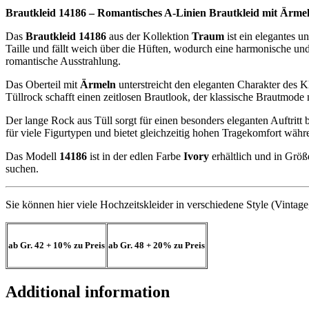
Brautkleid 14186 – Romantisches A-Linien Brautkleid mit Ärme
Das
Brautkleid 14186
aus der Kollektion
Traum
ist ein elegantes u
Taille und fällt weich über die Hüften, wodurch eine harmonische und 
romantische Ausstrahlung.
Das Oberteil mit
Ärmeln
unterstreicht den eleganten Charakter des K
Tüllrock schafft einen zeitlosen Brautlook, der klassische Brautmode
Der lange Rock aus Tüll sorgt für einen besonders eleganten Auftritt
für viele Figurtypen und bietet gleichzeitig hohen Tragekomfort wäh
Das Modell
14186
ist in der edlen Farbe
Ivory
erhältlich und in Grö
suchen.
Sie können hier viele Hochzeitskleider in verschiedene Style (Vintag
ab Gr. 42
+ 10%
zu Preis
ab Gr. 48
+ 20%
zu Preis
Additional information