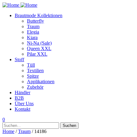
Brautmode Kollektionen
Butterfly
Traum
Elegia
Kiara
Ni-Na (Sale)
Queen XXL
Pilar XXL
Stoff
Tüll
Textilien
Spitze
Applikationen
Zubehör
Händler
B2B
Über Uns
Kontakt
0
Suchen
Suchen
nach:
Home
/
Traum
/ 14186