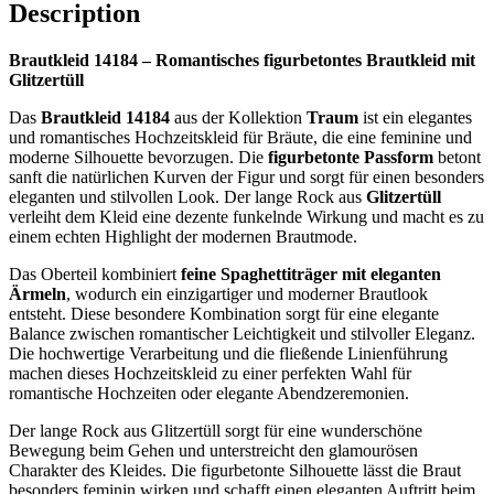
Description
Brautkleid 14184 – Romantisches figurbetontes Brautkleid mit
Glitzertüll
Das
Brautkleid 14184
aus der Kollektion
Traum
ist ein elegantes
und romantisches Hochzeitskleid für Bräute, die eine feminine und
moderne Silhouette bevorzugen. Die
figurbetonte Passform
betont
sanft die natürlichen Kurven der Figur und sorgt für einen besonders
eleganten und stilvollen Look. Der lange Rock aus
Glitzertüll
verleiht dem Kleid eine dezente funkelnde Wirkung und macht es zu
einem echten Highlight der modernen Brautmode.
Das Oberteil kombiniert
feine Spaghettiträger mit eleganten
Ärmeln
, wodurch ein einzigartiger und moderner Brautlook
entsteht. Diese besondere Kombination sorgt für eine elegante
Balance zwischen romantischer Leichtigkeit und stilvoller Eleganz.
Die hochwertige Verarbeitung und die fließende Linienführung
machen dieses Hochzeitskleid zu einer perfekten Wahl für
romantische Hochzeiten oder elegante Abendzeremonien.
Der lange Rock aus Glitzertüll sorgt für eine wunderschöne
Bewegung beim Gehen und unterstreicht den glamourösen
Charakter des Kleides. Die figurbetonte Silhouette lässt die Braut
besonders feminin wirken und schafft einen eleganten Auftritt beim