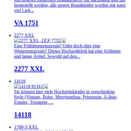
hergestellt werden, alle unsere Brautkleider werden mit ganz
viel Lieb...
VA 1751
2277 XXL
Eine Frühlingsprinzessin? Oder doch eher eine
Winterprinzessin? Dieses Hochzeitkleid hat eine Schleppe
und lange Ärmel. Sowohl auf den...
2277 XXL
14118
Sie können hier viele Hochzeitskleider in verschiedene
Style (Vintage, Boho, Meerjungfrau, Prinzessin, A-linie,
Empire, Trompete, ...
14118
1789-3 XXL