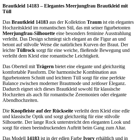
Brautkleid 14183 – Elegantes Meerjungfrau Brautkleid mit
Tüll
Das
Brautkleid 14183
aus der Kollektion
Traum
ist ein elegantes
Hochzeitskleid im romantischen Stil, das mit seiner figurbetonten
Meerjungfrau-Silhouette
eine besonders feminine Ausstrahlung
verleiht. Das Design schmiegt sich elegant an die Figur an und
betont auf stilvolle Weise die natürlichen Kurven der Braut. Der
leichte
Tüllrock
sorgt für eine weiche, fließende Bewegung und
verleiht dem Kleid eine romantische Leichtigkeit.
Das Oberteil mit
Trägern
bietet eine elegante und gleichzeitig
komfortable Passform. Die harmonische Kombination aus
figurbetontem Schnitt und leichtem Tüll sorgt für eine perfekte
Balance zwischen moderner Brautmode und zeitloser Eleganz.
Dadurch eignet sich dieses Brautkleid sowohl für klassische
Hochzeiten als auch für romantische Zeremonien oder elegante
Abendhochzeiten.
Die
Knopfleiste auf der Rückseite
verleiht dem Kleid eine edle
und klassische Optik und sorgt gleichzeitig für eine stilvolle
Silhouette. Der lange Rock unterstreicht den eleganten Look und
sorgt für einen beeindruckenden Auftritt beim Gang zum Altar.
Das Modell
14183
ist in der edlen Farbe
Ivory
erhältlich und in