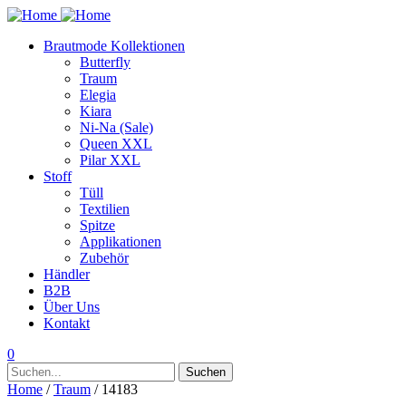
Brautmode Kollektionen
Butterfly
Traum
Elegia
Kiara
Ni-Na (Sale)
Queen XXL
Pilar XXL
Stoff
Tüll
Textilien
Spitze
Applikationen
Zubehör
Händler
B2B
Über Uns
Kontakt
0
Suchen
Suchen
nach:
Home
/
Traum
/ 14183