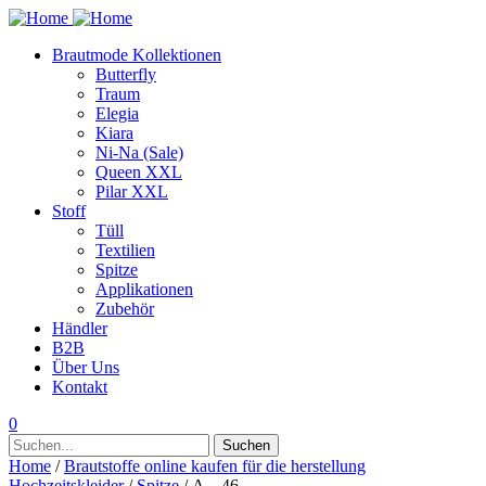
Brautmode Kollektionen
Butterfly
Traum
Elegia
Kiara
Ni-Na (Sale)
Queen XXL
Pilar XXL
Stoff
Tüll
Textilien
Spitze
Applikationen
Zubehör
Händler
B2B
Über Uns
Kontakt
0
Suchen
Suchen
nach:
Home
/
Brautstoffe online kaufen für die herstellung
Hochzeitskleider
/
Spitze
/ A – 46