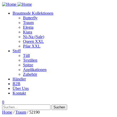
Brautmode Kollektionen
Butterfly
Traum
Elegia
Kiara
Ni-Na (Sale)
Queen XXL
Pilar XXL
Stoff
Tüll
Textilien
Spitze
Applikationen
Zubehör
Händler
B2B
Über Uns
Kontakt
0
Suchen
Suchen
nach:
Home
/
Traum
/ 52190