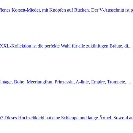
offenes Korsett-Mieder, mit Knöpfen auf Rücken. Der V-Ausschnitt ist pe
XL-Kollektion ist die perfekte Wahl für alle zukünftigen Bräute, di...
intage, Boho, Meerjungfrau, Prinzessin, A-linie, Empire, Trompete, ...
n? Dieses Hochzeitkleid hat eine Schleppe und lange Ärmel. Sowohl au