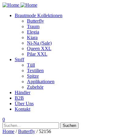
Brautmode Kollektionen
Butterfly
Traum
Elegia
Kiara
Ni-Na (Sale)
Queen XXL
Pilar XXL
Stoff
Tüll
Textilien
Spitze
Applikationen
Zubehör
Händler
B2B
Über Uns
Kontakt
0
Suchen
Suchen
nach:
Home
/
Butterfly
/ 52156