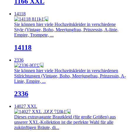
1166 XXL
14118
Sie können hier viele Hochzeitskleider in verschiedene
Style (Vintage, Boho, Meerjungfrau, Prinzessin, A-linie,
Empire, Trompete, ...
14118
2336
Sie können hier viele Hochzeitskleider in verschiedenen
Stilrichtungen (Vintage, Boho, Meerjungfrau, Prinzessin, A-
Linie, Empire, ...
2336
14027 XXL
Dieses extravagante Brautkleid (für große Größen) aus
unserer XXL-Kollektion ist die perfekte Wahl für alle
zukünftigen Bräute, di...