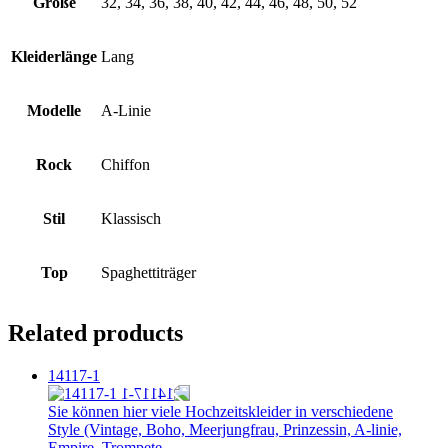
Größe
32, 34, 36, 38, 40, 42, 44, 46, 48, 50, 52
Kleiderlänge
Lang
Modelle
A-Linie
Rock
Chiffon
Stil
Klassisch
Top
Spaghettiträger
Related products
14117-1
Sie können hier viele Hochzeitskleider in verschiedene
Style (Vintage, Boho, Meerjungfrau, Prinzessin, A-linie,
Empire, Trompete, ...