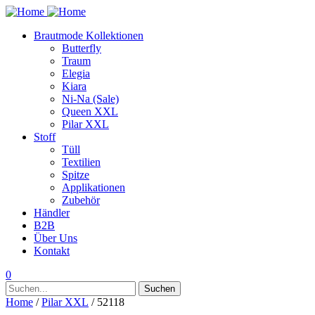
Brautmode Kollektionen
Butterfly
Traum
Elegia
Kiara
Ni-Na (Sale)
Queen XXL
Pilar XXL
Stoff
Tüll
Textilien
Spitze
Applikationen
Zubehör
Händler
B2B
Über Uns
Kontakt
0
Suchen
Suchen
nach:
Home
/
Pilar XXL
/ 52118