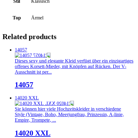
Stil
Klassisch
Top
Ärmel
Related products
14057
Dieses sexy und elegante Kleid verfügt über ein einzigartiges
offenes Korsett-Mieder, mit Knöpfen auf Rücken. Der V-
Ausschnitt ist per...
14057
14020 XXL
Sie können hier viele Hochzeitskleider in verschiedene
Style (Vintage, Boho, Meerjungfrau, Prinzessin, A-linie,
Empire, Trompete, ...
14020 XXL