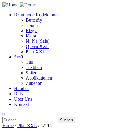
Brautmode Kollektionen
Butterfly
Traum
Elegia
Kiara
Ni-Na (Sale)
Queen XXL
Pilar XXL
Stoff
Tüll
Textilien
Spitze
Applikationen
Zubehör
Händler
B2B
Über Uns
Kontakt
0
Suchen
Suchen
nach:
Home
/
Pilar XXL
/ 52115