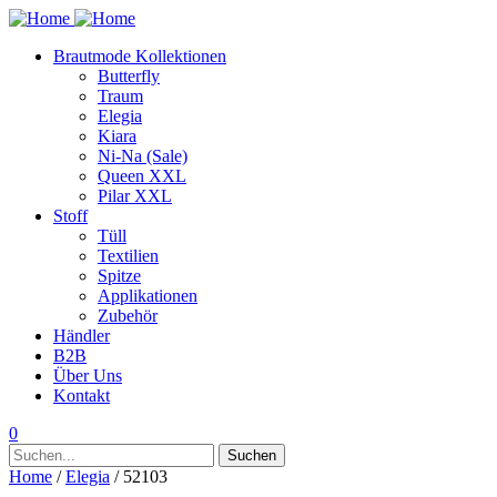
Brautmode Kollektionen
Butterfly
Traum
Elegia
Kiara
Ni-Na (Sale)
Queen XXL
Pilar XXL
Stoff
Tüll
Textilien
Spitze
Applikationen
Zubehör
Händler
B2B
Über Uns
Kontakt
0
Suchen
Suchen
nach:
Home
/
Elegia
/ 52103