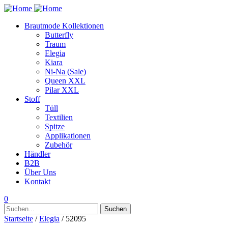
Brautmode Kollektionen
Butterfly
Traum
Elegia
Kiara
Ni-Na (Sale)
Queen XXL
Pilar XXL
Stoff
Tüll
Textilien
Spitze
Applikationen
Zubehör
Händler
B2B
Über Uns
Kontakt
0
Suchen
Suchen
nach:
Startseite
/
Elegia
/ 52095