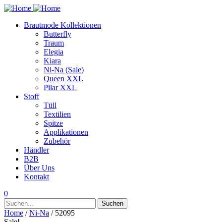
Brautmode Kollektionen
Butterfly
Traum
Elegia
Kiara
Ni-Na (Sale)
Queen XXL
Pilar XXL
Stoff
Tüll
Textilien
Spitze
Applikationen
Zubehör
Händler
B2B
Über Uns
Kontakt
0
Suchen
Suchen
nach:
Home
/
Ni-Na
/ 52095
Sale!