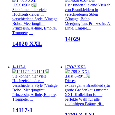
Hier finden Sie eine Vielzahl
Sie können hier viele
von Brautkleidern in
Hochzeitskleider in
verschiedenen Stilen
verschiedene Style (Vintage,
(Vintage, Boho,
Boho, Meerjungfrau,
Meerjungfrau, Prinzessin, A-
Prinzessin, A-linie, Empire,
Linie, Empire,...
Trompete, ...
14029
14020 XXL
14117-1
1789-3 XXL
Sie können hier viele
Hochzeitskleider in
Dieses
verschiedene Style (Vintage,
extravagante Brautkleid (für
Boho, Meerjungfrau,
große Größen) aus unserer
Prinzessin, A-linie, Empire,
XXL-Kollektion ist die
Trompete, ...
perfekte Wahl für alle
zukünftigen Bräute, di...
14117-1
1789-3 XXL