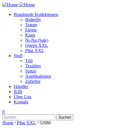
Brautmode Kollektionen
Butterfly
Traum
Elegia
Kiara
Ni-Na (Sale)
Queen XXL
Pilar XXL
Stoff
Tüll
Textilien
Spitze
Applikationen
Zubehör
Händler
B2B
Über Uns
Kontakt
0
Suchen
Suchen
nach:
Home
/
Pilar XXL
/ 52080