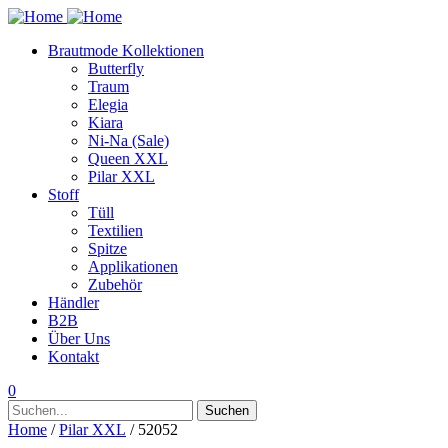
Brautmode Kollektionen
Butterfly
Traum
Elegia
Kiara
Ni-Na (Sale)
Queen XXL
Pilar XXL
Stoff
Tüll
Textilien
Spitze
Applikationen
Zubehör
Händler
B2B
Über Uns
Kontakt
0
Suchen
Suchen
nach:
Home
/
Pilar XXL
/ 52052