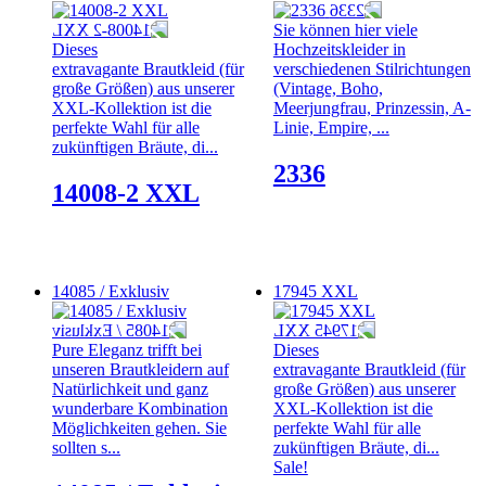
Sie können hier viele
Dieses
Hochzeitskleider in
extravagante Brautkleid (für
verschiedenen Stilrichtungen
große Größen) aus unserer
(Vintage, Boho,
XXL-Kollektion ist die
Meerjungfrau, Prinzessin, A-
perfekte Wahl für alle
Linie, Empire, ...
zukünftigen Bräute, di...
2336
14008-2 XXL
14085 / Exklusiv
17945 XXL
Pure Eleganz trifft bei
Dieses
unseren Brautkleidern auf
extravagante Brautkleid (für
Natürlichkeit und ganz
große Größen) aus unserer
wunderbare Kombination
XXL-Kollektion ist die
Möglichkeiten gehen. Sie
perfekte Wahl für alle
sollten s...
zukünftigen Bräute, di...
Sale!