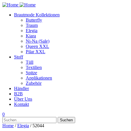
Brautmode Kollektionen
Butterfly
Traum
Elegia
Kiara
Ni-Na (Sale)
Queen XXL
Pilar XXL
Stoff
Tüll
Textilien
Spitze
Applikationen
Zubehör
Händler
B2B
Über Uns
Kontakt
0
Suchen
Suchen
nach:
Home
/
Elegia
/ 52044