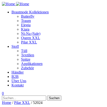
Brautmode Kollektionen
Butterfly
Traum
Elegia
Kiara
Ni-Na (Sale)
Queen XXL
Pilar XXL
Stoff
Tüll
Textilien
Spitze
Applikationen
Zubehör
Händler
B2B
Über Uns
Kontakt
0
Suchen
Suchen
nach:
Home
/
Pilar XXL
/ 52024