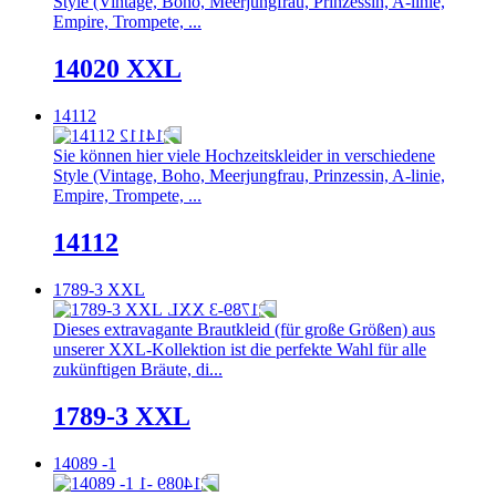
Style (Vintage, Boho, Meerjungfrau, Prinzessin, A-linie,
Empire, Trompete, ...
14020 XXL
14112
Sie können hier viele Hochzeitskleider in verschiedene
Style (Vintage, Boho, Meerjungfrau, Prinzessin, A-linie,
Empire, Trompete, ...
14112
1789-3 XXL
Dieses extravagante Brautkleid (für große Größen) aus
unserer XXL-Kollektion ist die perfekte Wahl für alle
zukünftigen Bräute, di...
1789-3 XXL
14089 -1