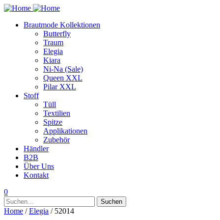
Brautmode Kollektionen
Butterfly
Traum
Elegia
Kiara
Ni-Na (Sale)
Queen XXL
Pilar XXL
Stoff
Tüll
Textilien
Spitze
Applikationen
Zubehör
Händler
B2B
Über Uns
Kontakt
0
Suchen
Suchen
nach:
Home
/
Elegia
/ 52014