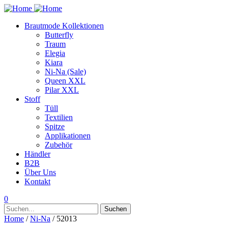
Brautmode Kollektionen
Butterfly
Traum
Elegia
Kiara
Ni-Na (Sale)
Queen XXL
Pilar XXL
Stoff
Tüll
Textilien
Spitze
Applikationen
Zubehör
Händler
B2B
Über Uns
Kontakt
0
Suchen
Suchen
nach:
Home
/
Ni-Na
/ 52013